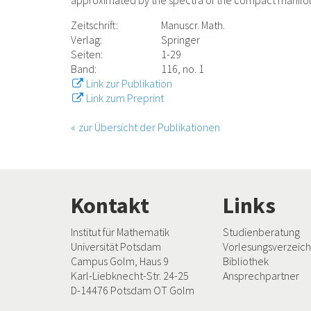
approximated by the spectra of the compact manifol
Zeitschrift:
Manuscr. Math.
Verlag:
Springer
Seiten:
1-29
Band:
116, no. 1
Link zur Publikation
Link zum Preprint
zur Übersicht der Publikationen
Kontakt
Links
Institut für Mathematik
Studienberatung
Universität Potsdam
Vorlesungsverzeich
Campus Golm, Haus 9
Bibliothek
Karl-Liebknecht-Str. 24-25
Ansprechpartner
D-14476 Potsdam OT Golm