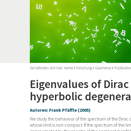
Sie befinden sich hier:
Home
Forschung
Geometrie
Publikatio
Eigenvalues of Dirac
hyperbolic degenera
Autoren: Frank Pfäffle (2005)
We study the behaviour of the spectrum of the Dirac
whose limit is non-compact. If the spectrum of the lim