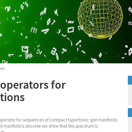
nen
 operators for
tions
 operator for sequences of compact hyperbolic spin manifolds
it manifold is discrete we show that this spectrum is