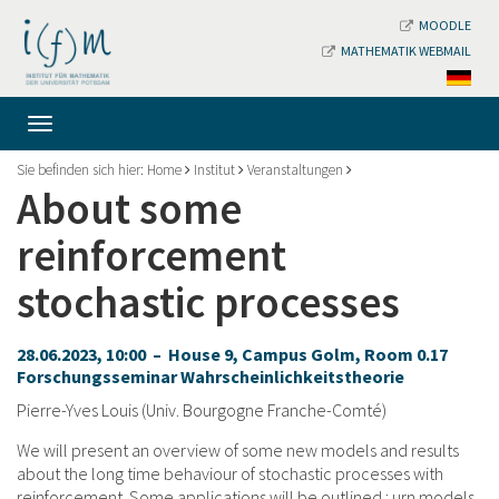
MOODLE
MATHEMATIK WEBMAIL
Sie befinden sich hier:
Home
Institut
Veranstaltungen
About some
reinforcement
stochastic processes
28.06.2023, 10:00 – House 9, Campus Golm, Room 0.17
Forschungsseminar Wahrscheinlichkeitstheorie
Pierre-Yves Louis (Univ. Bourgogne Franche-Comté)
We will present an overview of some new models and results
about the long time behaviour of stochastic processes with
reinforcement. Some applications will be outlined : urn models