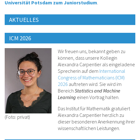
Universität Potsdam zum Juniorstudium
.
AKTUELLES
ICM 2026
Wir freuen uns, bekannt geben zu
können, dass unsere Kollegin
Alexandra Carpentier als eingeladene
Sprecherin auf dem
International
Congress of Mathematicians (ICM)
2026
auftreten wird. Sie wird im
Bereich
Statistics and Machine
Learning
einen Vortrag halten.
Das Institut für Mathematik gratuliert
Alexandra Carpentier herzlich zu
(Foto: privat)
dieser besonderen Anerkennung ihrer
wissenschaftlichen Leistungen.