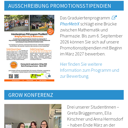
AUSSCHREIBUNG PROMOTIONSSTIPENDIEN
Das Graduiertenprogramm
PharMetrX
schlägt eine Brücke
zwischen Mathematik und
Pharmazie. Bis zum 6. September
2026 können Sie sich auf unsere
Promotionsstipendien mit Beginn
im März 2027 bewerben.
Hier finden Sie weitere
Information zum Programm und
zur Bewerbung.
GROW KONFERENZ
Drei unserer Studentinnen –
Greta Brüggemann, Ella
Kirschner und Anna Hermsdorf
– haben Ende März an der