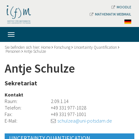
MOODLE
MATHEMATIK WEBMAIL
Sie befinden sich hier:
Home
Forschung
Uncertainty Quantification
Personen
Antje Schulze
Antje Schulze
Sekretariat
Kontakt
Raum:
2.09.1.14
Telefon:
+49 331 977-1028
Fax:
+49 331 977-1001
E-Mail:
schulzea@uni-potsdam.de
UNCERTAINTY QUANTIFICATION